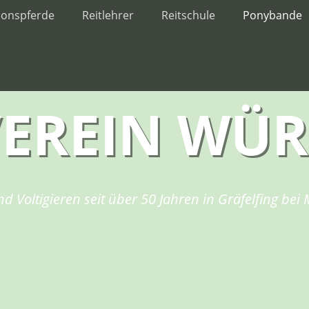
ionspferde
Reitlehrer
Reitschule
Ponybande
VEREIN WÜ
nd Voltigieren seit über 50 Jahren in Gräfelfing be