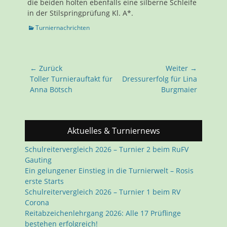
die beiden holten ebenfalls eine silberne Schleife
in der Stilspringprüfung Kl. A*.
Kategorien
Turniernachrichten
Beitragsnavigation
← Zurück
Weiter →
Vorhergehender
Nächster
Toller Turnierauftakt für
Dressurerfolg für Lina
Beitrag:
Beitrag:
Anna Bötsch
Burgmaier
Aktuelles & Turniernews
Schulreitervergleich 2026 – Turnier 2 beim RuFV
Gauting
Ein gelungener Einstieg in die Turnierwelt – Rosis
erste Starts
Schulreitervergleich 2026 – Turnier 1 beim RV
Corona
Reitabzeichenlehrgang 2026: Alle 17 Prüflinge
bestehen erfolgreich!