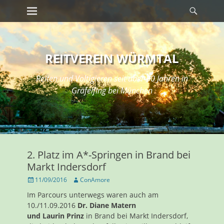
Erstes Menü
Suche
Zum
Inhalt:
REITVEREIN WÜRMTAL
Reiten und Voltigieren seit über 50 Jahren in
Gräfelfing bei München
2. Platz im A*-Springen in Brand bei
Markt Indersdorf
Veröffentlicht
Autor
11/09/2016
ConAmore
am
Im Parcours unterwegs waren auch am
10./11.09.2016
Dr. Diane Matern
und Laurin Prinz
in Brand bei Markt Indersdorf,