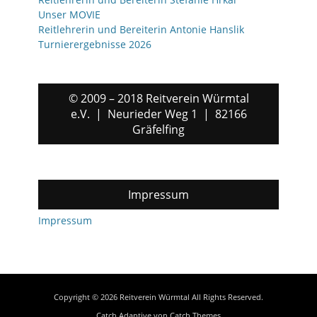
Unser MOVIE
Reitlehrerin und Bereiterin Antonie Hanslik
Turnierergebnisse 2026
© 2009 – 2018 Reitverein Würmtal
e.V. | Neurieder Weg 1 | 82166
Gräfelfing
Impressum
Impressum
Copyright © 2026
Reitverein Würmtal
All Rights Reserved.
Catch Adaptive von
Catch Themes