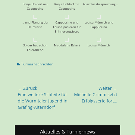
Ronja Holdorf mit
Ronja Holdorf mit
Abschlussbesprechung…
Cappuccino
Cappuccino
… und Planung der
Cappuccino und
Louisa Münnich und
Heimreise
Louisa posieren für
Cappuccino
Erinnerungsfotos
Spider hat schon
Maddalena Eckert
Louisa Münnich
Feierabend
Turniernachrichten
← Zurück
Weiter →
Eine weitere Schleife für
Michelle Grimm setzt
die Würmtaler Jugend in
Erfolgsserie fort…
Grafing-Aiterndorf
Aktuelles & Turniernews