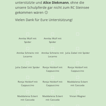
unterstützte und
Alice Diekmann
, ohne die
unsere Schulpferde gar nicht zum RC Steinsee
gekommen wären 🙂
Vielen Dank für Eure Unterstützung!
Annika Wulf mit
Annika Wulf mit
Spider
Spider
Annika Schneitz mit
Annika Schneitz mit
Julia Zabel mit Spider
Locarno
Locarno
Julia Zabel mit Spider
Ronja Holdorf mit
Ronja Holdorf mit
Cappuccino
Cappuccino
Ronja Holdorf mit
Ronja Holdorf mit
Maddalena Eckert
Cappuccino
Cappuccino
mit Cascada
Maddalena Eckert
Maddalena Eckert
Vivian Wagner
mit Cascada
mit Cascada