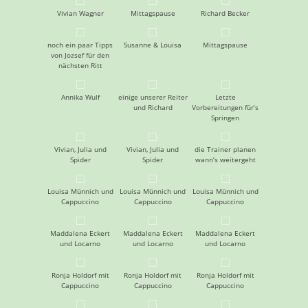
Vivian Wagner
Mittagspause
Richard Becker
noch ein paar Tipps
Susanne & Louisa
Mittagspause
von Jozsef für den
nächsten Ritt
Annika Wulf
einige unserer Reiter
Letzte
und Richard
Vorbereitungen für’s
Springen
Vivian, Julia und
Vivian, Julia und
die Trainer planen
Spider
Spider
wann’s weitergeht
Louisa Münnich und
Louisa Münnich und
Louisa Münnich und
Cappuccino
Cappuccino
Cappuccino
Maddalena Eckert
Maddalena Eckert
Maddalena Eckert
und Locarno
und Locarno
und Locarno
Ronja Holdorf mit
Ronja Holdorf mit
Ronja Holdorf mit
Cappuccino
Cappuccino
Cappuccino