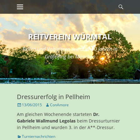
Erstes Menü
Suche
Zum
Inhalt:
REITVEREIN WÜRMTAL
Reiten und Voltigieren seit über 50 Jahren in
Gräfelfing bei München
Dressurerfolg in Pellheim
Veröffentlicht
Autor
13/06/2015
ConAmore
am
Am gleichen Wochenende starteten
Dr.
Gabriele Wallmund Legolas
beim Dressurturnier
in Pellheim und wurden 3. in der A**-Dressur.
Kategorien
Turniernachrichten