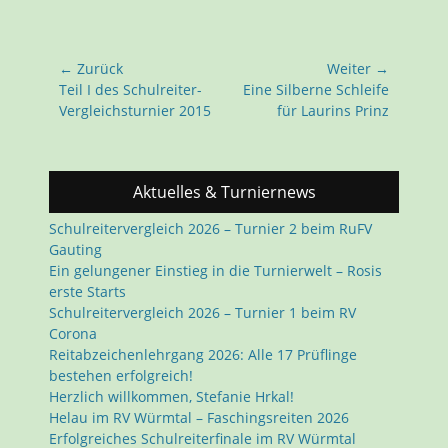
Beitragsnavigation
← Zurück
Weiter →
Vorhergehender
Nächster
Teil I des Schulreiter-
Eine Silberne Schleife
Beitrag:
Beitrag:
Vergleichsturnier 2015
für Laurins Prinz
Aktuelles & Turniernews
Schulreitervergleich 2026 – Turnier 2 beim RuFV
Gauting
Ein gelungener Einstieg in die Turnierwelt – Rosis
erste Starts
Schulreitervergleich 2026 – Turnier 1 beim RV
Corona
Reitabzeichenlehrgang 2026: Alle 17 Prüflinge
bestehen erfolgreich!
Herzlich willkommen, Stefanie Hrkal!
Helau im RV Würmtal – Faschingsreiten 2026
Erfolgreiches Schulreiterfinale im RV Würmtal