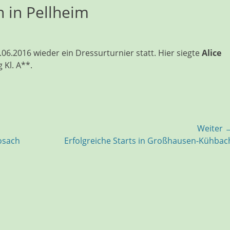
n in Pellheim
06.2016 wieder ein Dressurturnier statt. Hier siegte
Alice
 Kl. A**.
Weiter 
Nächster
oosach
Erfolgreiche Starts in Großhausen-Kühbac
Beitrag: