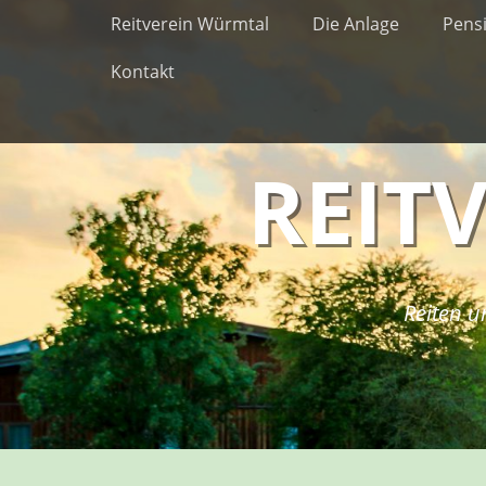
Erstes Menü
Zum
Reitverein Würmtal
Die Anlage
Pens
Inhalt:
Kontakt
REIT
Reiten u