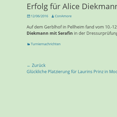
Erfolg für Alice Diekman
Veröffentlicht
Autor
12/06/2016
ConAmore
am
Auf dem Gerblhof in Pellheim fand vom 10.-12.
Diekmann mit Serafin
in der Dressurprüfung
Kategorien
Turniernachrichten
Beitragsnavigation
← Zurück
Vorhergehender
Glückliche Platzierung für Laurins Prinz in M
Beitrag: