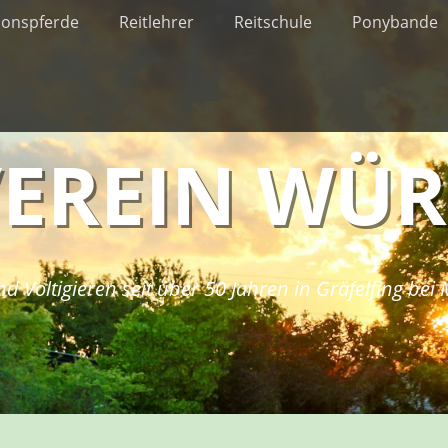
ionspferde
Reitlehrer
Reitschule
Ponybande
VEREIN WÜ
nd Voltigieren seit über 50 Jahren in Gräfelfing be