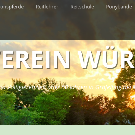
ionspferde
Reitlehrer
Reitschule
Ponybande
VEREIN WÜ
nd Voltigieren seit über 50 Jahren in Gräfelfing be