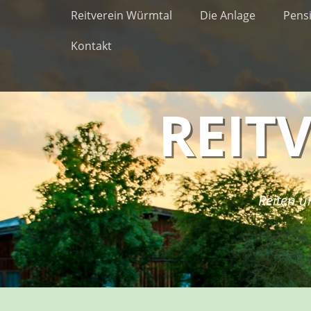
Erstes Menü
Zum
Reitverein Würmtal
Die Anlage
Pens
Inhalt:
Kontakt
REIT
Reiten u