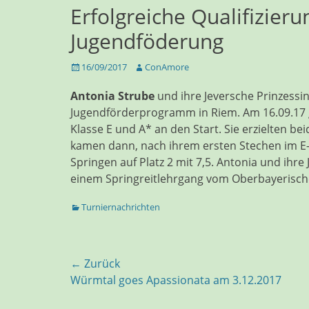
Erfolgreiche Qualifizieru
Jugendföderung
Veröffentlicht
Autor
16/09/2017
ConAmore
am
Antonia Strube
und ihre Jeversche Prinzessin 
Jugendförderprogramm in Riem. Am 16.09.17 gi
Klasse E und A* an den Start. Sie erzielten 
kamen dann, nach ihrem ersten Stechen im E-S
Springen auf Platz 2 mit 7,5. Antonia und ihre
einem Springreitlehrgang vom Oberbayerisch
Kategorien
Turniernachrichten
Beitragsnavigation
← Zurück
Vorhergehender
Würmtal goes Apassionata am 3.12.2017
Beitrag: