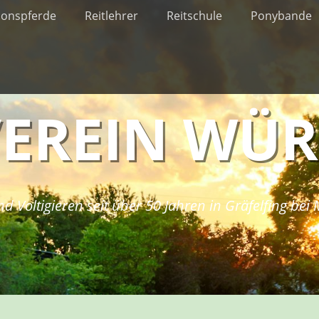
ionspferde
Reitlehrer
Reitschule
Ponybande
VEREIN WÜ
nd Voltigieren seit über 50 Jahren in Gräfelfing be