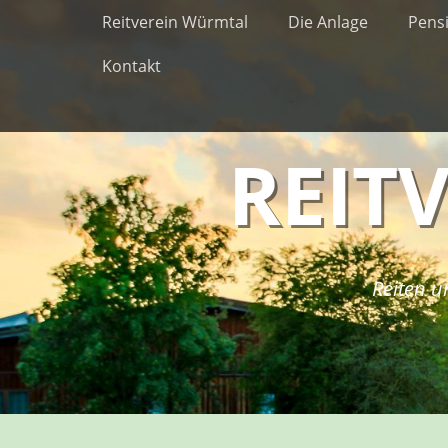
Erstes Menü
Zum
Reitverein Würmtal
Die Anlage
Pens
Inhalt:
Kontakt
REIT
Reiten u