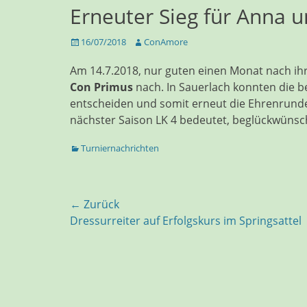
Erneuter Sieg für Anna 
Veröffentlicht
Autor
16/07/2018
ConAmore
am
Am 14.7.2018, nur guten einen Monat nach ih
Con Primus
nach. In Sauerlach konnten die be
entscheiden und somit erneut die Ehrenrunde
nächster Saison LK 4 bedeutet, beglückwünsc
Kategorien
Turniernachrichten
Beitragsnavigation
← Zurück
Vorhergehender
Dressurreiter auf Erfolgskurs im Springsattel
Beitrag: