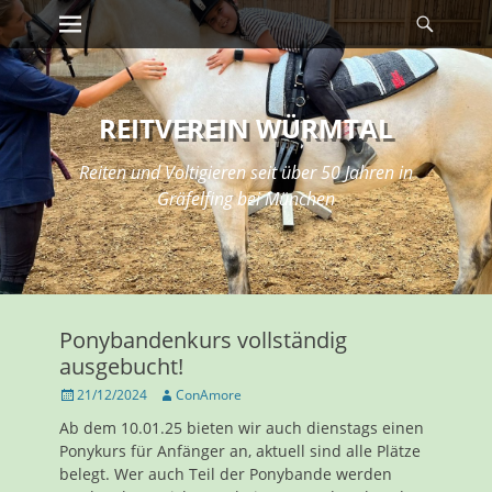
Erstes Menü
Suche
Zum
Inhalt:
REITVEREIN WÜRMTAL
Reiten und Voltigieren seit über 50 Jahren in
Gräfelfing bei München
Ponybandenkurs vollständig
ausgebucht!
Veröffentlicht
Autor
21/12/2024
ConAmore
am
Ab dem 10.01.25 bieten wir auch dienstags einen
Ponykurs für Anfänger an, aktuell sind alle Plätze
belegt. Wer auch Teil der Ponybande werden