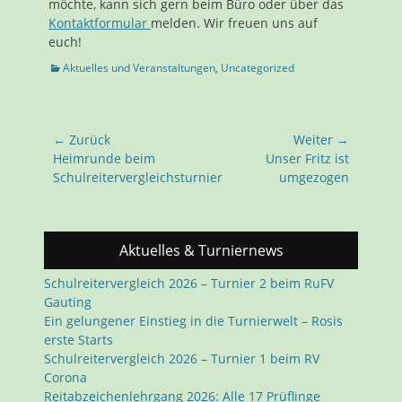
möchte, kann sich gern beim Büro oder über das
Kontaktformular
melden. Wir freuen uns auf
euch!
Kategorien
Aktuelles und Veranstaltungen
,
Uncategorized
Beitragsnavigation
← Zurück
Weiter →
Vorhergehender
Nächster
Heimrunde beim
Unser Fritz ist
Beitrag:
Beitrag:
Schulreitervergleichsturnier
umgezogen
Aktuelles & Turniernews
Schulreitervergleich 2026 – Turnier 2 beim RuFV
Gauting
Ein gelungener Einstieg in die Turnierwelt – Rosis
erste Starts
Schulreitervergleich 2026 – Turnier 1 beim RV
Corona
Reitabzeichenlehrgang 2026: Alle 17 Prüflinge