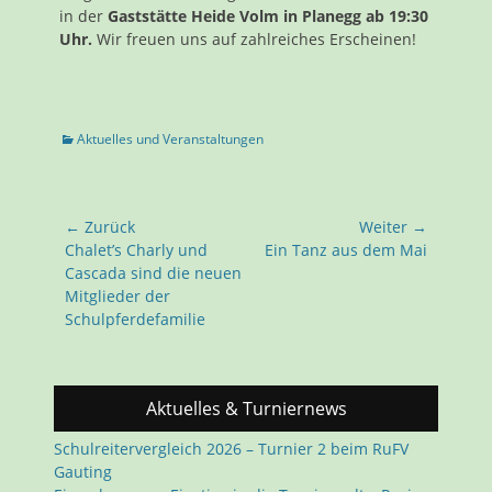
in der
Gaststätte Heide Volm in Planegg ab
19:30
Uhr.
Wir freuen uns auf zahlreiches
Erscheinen!
Kategorien
Aktuelles und Veranstaltungen
Beitragsnavigation
← Zurück
Weiter →
Vorhergehender
Nächster
Chalet’s Charly und
Ein Tanz aus dem Mai
Beitrag:
Beitrag:
Cascada sind die neuen
Mitglieder der
Schulpferdefamilie
Aktuelles & Turniernews
Schulreitervergleich 2026 – Turnier 2 beim RuFV
Gauting