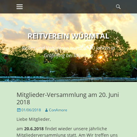
Erstes Menü
Suche
Zum
Inhalt:
REITVEREIN WÜRMTAL
Reiten und Voltigieren seit über 50 Jahren in
Gräfelfing bei München
Mitglieder-Versammlung am 20. Juni
2018
Veröffentlicht
Autor
01/06/2018
ConAmore
am
Liebe Mitglieder,
am
20.6.2018
findet wieder unsere jährliche
Mitgliederversammlung statt. Am Wir treffen uns