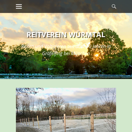
Erstes Menü
Suche
Zum
Inhalt:
REITVEREIN WÜRMTAL
Reiten und Voltigieren seit über 50 Jahren in
Gräfelfing bei München