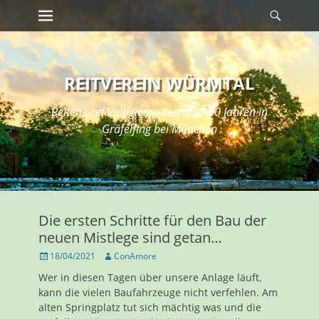
Erstes Menü
Suche
Zum
Inhalt:
REITVEREIN WÜRMTAL
Reiten und Voltigieren seit über 50 Jahren in
Gräfelfing bei München
Die ersten Schritte für den Bau der
neuen Mistlege sind getan…
Veröffentlicht
Autor
18/04/2021
ConAmore
am
Wer in diesen Tagen über unsere Anlage läuft,
kann die vielen Baufahrzeuge nicht verfehlen. Am
alten Springplatz tut sich mächtig was und die