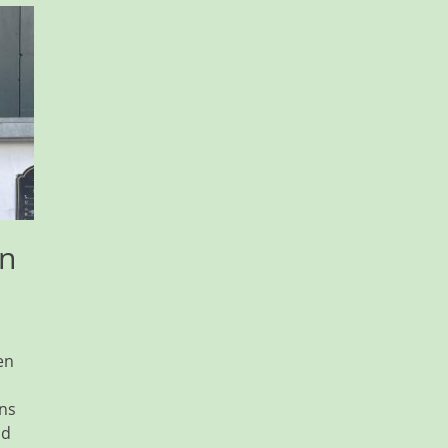
en
en
uns
nd