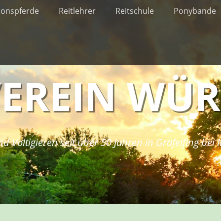
ionspferde
Reitlehrer
Reitschule
Ponybande
VEREIN WÜ
nd Voltigieren seit über 50 Jahren in Gräfelfing be