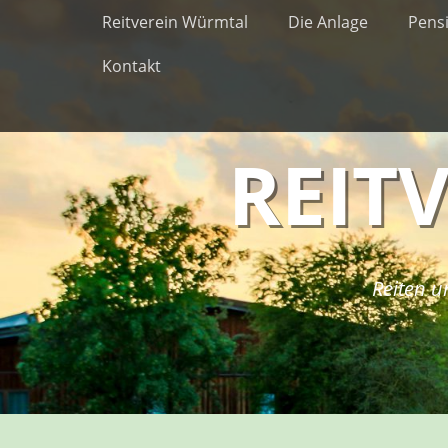
Erstes Menü
Zum
Reitverein Würmtal
Die Anlage
Pens
Inhalt:
Kontakt
REIT
Reiten u