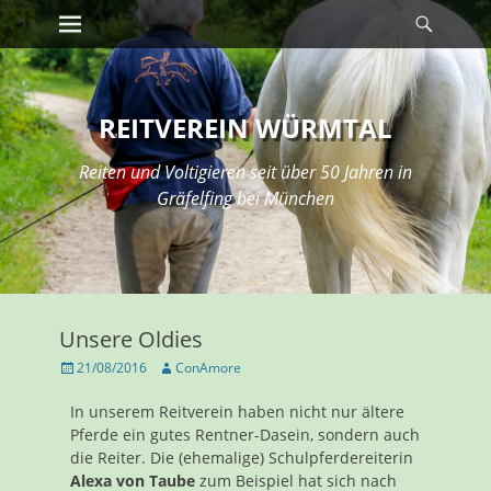
Erstes Menü
REITVEREIN WÜRMTAL
Reiten und Voltigieren seit über 50 Jahren in
Gräfelfing bei München
Unsere Oldies
21/08/2016
ConAmore
In unserem Reitverein haben nicht nur ältere
Pferde ein gutes Rentner-Dasein, sondern auch
die Reiter. Die (ehemalige) Schulpferdereiterin
Alexa von Taube
zum Beispiel hat sich nach