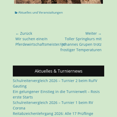
Kategorien
Aktuelles und Veranstaltungen
Beitragsnavigation
← Zurück
Weiter →
Vorhergehender
Nächster
Wir suchen eine/n
Toller Springkurs mit
Beitrag:
Beitrag:
Pferdewirtschaftsmeister/in!
Johannes Grupen trotz
frostiger Temperaturen
Aktuelles & Turniernews
Schulreitervergleich 2026 – Turnier 2 beim RuFV
Gauting
Ein gelungener Einstieg in die Turnierwelt – Rosis
erste Starts
Schulreitervergleich 2026 – Turnier 1 beim RV
Corona
Reitabzeichenlehrgang 2026: Alle 17 Prüflinge