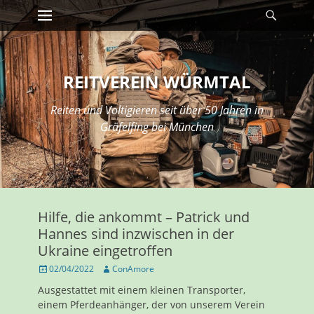
Erstes Menü
Suche
Zum
Inhalt:
REITVEREIN WÜRMTAL
Reiten und Voltigieren seit über 50 Jahren in
Gräfelfing bei München
Hilfe, die ankommt – Patrick und
Hannes sind inzwischen in der
Ukraine eingetroffen
Veröffentlicht
Autor
02/04/2022
ConAmore
am
Ausgestattet mit einem kleinen Transporter,
einem Pferdeanhänger, der von unserem Verein