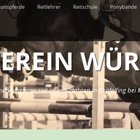
ionspferde
Reitlehrer
Reitschule
Ponybande
VEREIN WÜ
nd Voltigieren seit über 50 Jahren in Gräfelfing be