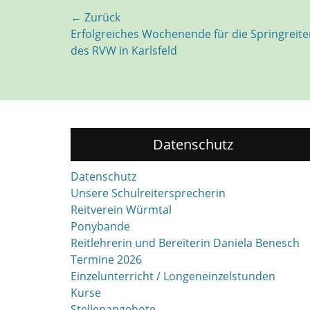
Beitragsnavigation
← Zurück
Vorhergehender
Erfolgreiches Wochenende für die Springreit
Beitrag:
des RVW in Karlsfeld
Datenschutz
Datenschutz
Unsere Schulreitersprecherin
Reitverein Würmtal
Ponybande
Reitlehrerin und Bereiterin Daniela Benesch
Termine 2026
Einzelunterricht / Longeneinzelstunden
Kurse
Stellenangebote