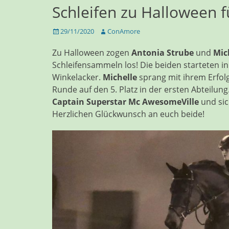
Schleifen zu Halloween f
Veröffentlicht
Autor
29/11/2020
ConAmore
am
Zu Halloween zogen
Antonia Strube
und
Mic
Schleifensammeln los! Die beiden starteten in
Winkelacker.
Michelle
sprang mit ihrem Erfol
Runde auf den 5. Platz in der ersten Abteilu
Captain Superstar Mc AwesomeVille
und sic
Herzlichen Glückwunsch an euch beide!