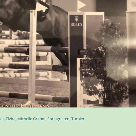
tar
,
Elvira
,
Michelle Grimm
,
Springreiten
,
Turnier