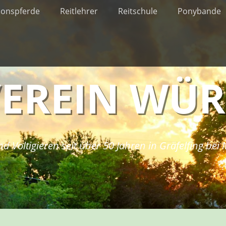
ionspferde
Reitlehrer
Reitschule
Ponybande
VEREIN WÜ
nd Voltigieren seit über 50 Jahren in Gräfelfing be