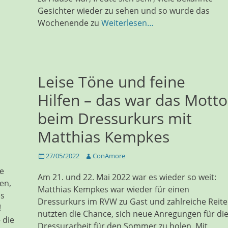
Gesichter wieder zu sehen und so wurde das
Wochenende zu
Weiterlesen…
Leise Töne und feine
Hilfen – das war das Motto
.
beim Dressurkurs mit
Matthias Kempkes
Veröffentlicht
Autor
27/05/2022
ConAmore
am
e
Am 21. und 22. Mai 2022 war es wieder so weit:
en,
Matthias Kempkes war wieder für einen
es
Dressurkurs im RVW zu Gast und zahlreiche Reite
!
nutzten die Chance, sich neue Anregungen für di
 die
Dressurarbeit für den Sommer zu holen. Mit