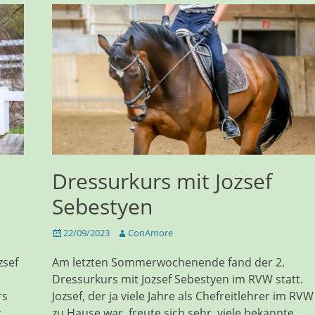
Dressurkurs mit Jozsef
Sebestyen
Veröffentlicht
Autor
22/09/2023
ConAmore
am
zsef
Am letzten Sommerwochenende fand der 2.
Dressurkurs mit Jozsef Sebestyen im RVW statt.
rs
Jozsef, der ja viele Jahre als Chefreitlehrer im RVW
r
zu Hause war, freute sich sehr, viele bekannte