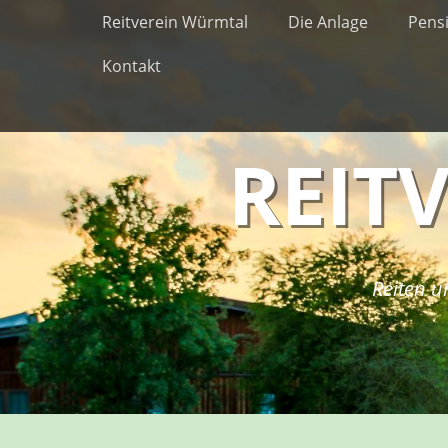
Erstes Menü
Zum
Reitverein Würmtal
Die Anlage
Pens
Inhalt:
Kontakt
REIT
Reiten u