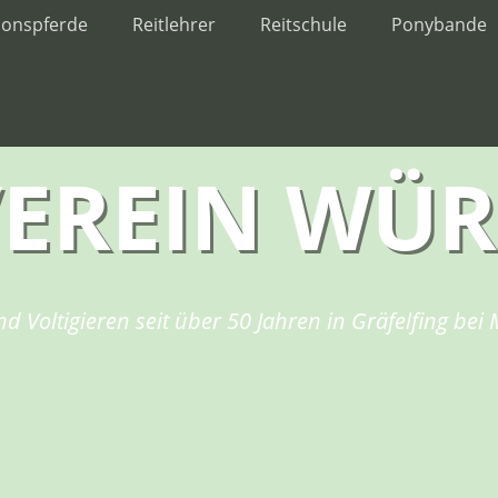
ionspferde
Reitlehrer
Reitschule
Ponybande
VEREIN WÜ
nd Voltigieren seit über 50 Jahren in Gräfelfing be