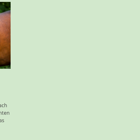
ach
nten
as