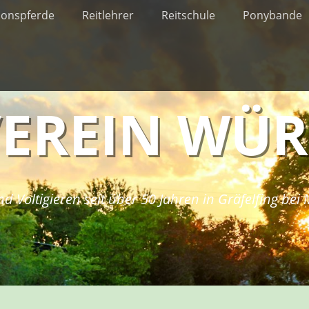
ionspferde
Reitlehrer
Reitschule
Ponybande
VEREIN WÜ
nd Voltigieren seit über 50 Jahren in Gräfelfing be