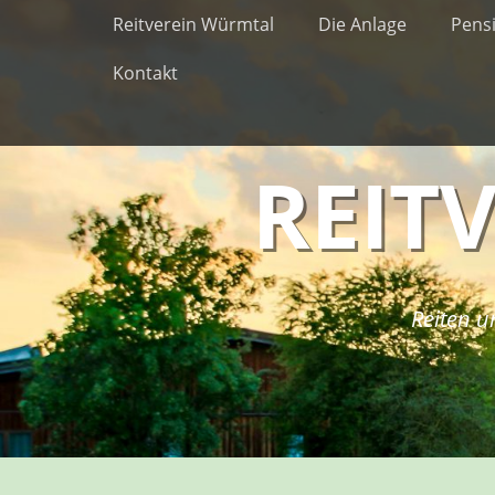
Erstes Menü
Zum
Reitverein Würmtal
Die Anlage
Pens
Inhalt:
Kontakt
REIT
Reiten u