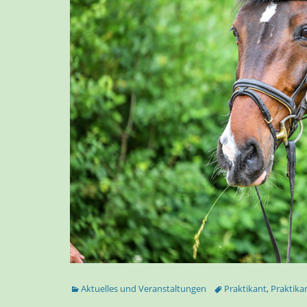
Kategorien
Tags
Aktuelles und Veranstaltungen
Praktikant
,
Praktika