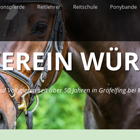
ionspferde
Reitlehrer
Reitschule
Ponybande
VEREIN WÜ
nd Voltigieren seit über 50 Jahren in Gräfelfing be