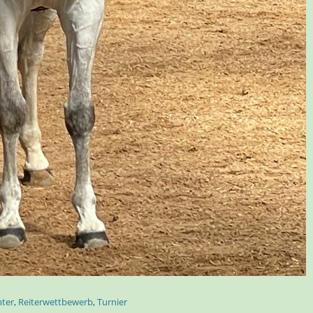
nter
,
Reiterwettbewerb
,
Turnier