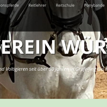
ionspferde
Reitlehrer
Reitschule
Ponybande
VEREIN WÜ
nd Voltigieren seit über 50 Jahren in Gräfelfing be