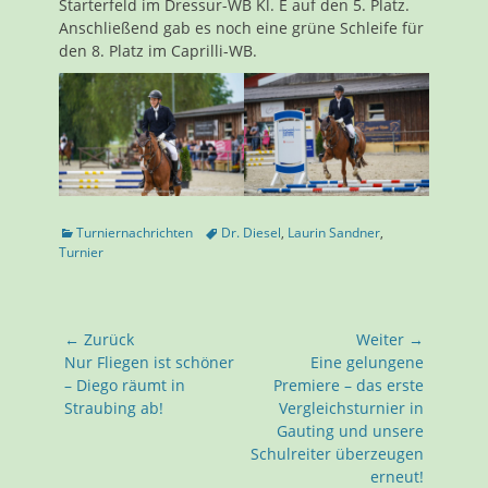
Starterfeld im Dressur-WB Kl. E auf den 5. Platz.
Anschließend gab es noch eine grüne Schleife für
den 8. Platz im Caprilli-WB.
Kategorien
Tags
Turniernachrichten
Dr. Diesel
,
Laurin Sandner
,
Turnier
Beitragsnavigation
← Zurück
Weiter →
Vorhergehender
Nächster
Nur Fliegen ist schöner
Eine gelungene
Beitrag:
Beitrag:
– Diego räumt in
Premiere – das erste
Straubing ab!
Vergleichsturnier in
Gauting und unsere
Schulreiter überzeugen
erneut!