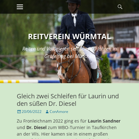
Erstes Menü
Suche
Zum
Inhalt:
REITVEREIN WÜRMTAL
Reiten und Voltigieren seit über 50 Jahren in
Gräfelfing bei München
Gleich zwei Schleifen für Laurin und
den süßen Dr. Diesel
Veröffentlicht
Autor
20/06/2022
ConAmore
am
Zu Fronleichnam 2022 ging es für
Laurin Sandner
und
Dr. Diesel
zum WBO-Turnier in Taufkirchen
an der Vils. Hier kamen sie in einem großen