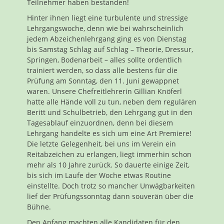
Teilnehmer haben bestanden!
Hinter ihnen liegt eine turbulente und stressige
Lehrgangswoche, denn wie bei wahrscheinlich
jedem Abzeichenlehrgang ging es von Dienstag
bis Samstag Schlag auf Schlag – Theorie, Dressur,
Springen, Bodenarbeit – alles sollte ordentlich
trainiert werden, so dass alle bestens für die
Prüfung am Sonntag, den 11. Juni gewappnet
waren. Unsere Chefreitlehrerin Gillian Knöferl
hatte alle Hände voll zu tun, neben dem regulären
Beritt und Schulbetrieb, den Lehrgang gut in den
Tagesablauf einzuordnen, denn bei diesem
Lehrgang handelte es sich um eine Art Premiere!
Die letzte Gelegenheit, bei uns im Verein ein
Reitabzeichen zu erlangen, liegt immerhin schon
mehr als 10 Jahre zurück. So dauerte einige Zeit,
bis sich im Laufe der Woche etwas Routine
einstellte. Doch trotz so mancher Unwägbarkeiten
lief der Prüfungssonntag dann souverän über die
Bühne.
Den Anfang machten alle Kandidaten für den