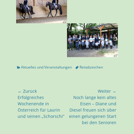
Kategorien
Tags
Aktuelles und Veranstaltungen
Reitabzeichen
Beitragsnavigation
← Zurück
Weiter →
Vorhergehender
Nächster
Erfolgreiches
Noch lange kein altes
Beitrag:
Beitrag:
Wochenende in
Eisen – Diane und
Österreich für Laurin
Diesel freuen sich über
und seinen „Schorschi“
einen gelungenen Start
bei den Senioren