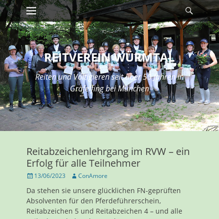
Erstes Menü
Suche
Zum
Inhalt:
REITVEREIN WÜRMTAL
Reiten und Voltigieren seit über 50 Jahren in
Gräfelfing bei München
Reitabzeichenlehrgang im RVW – ein
Erfolg für alle Teilnehmer
Veröffentlicht
Autor
13/06/2023
ConAmore
am
Da stehen sie unsere glücklichen FN-geprüften
Absolventen für den Pferdeführerschein,
Reitabzeichen 5 und Reitabzeichen 4 – und alle