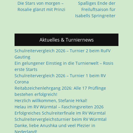
Vorhergehender
Nächster
Die Stars von morgen –
Spaßiges Ende der
Beitrag:
Beitrag:
Rosalie glänzt mit Prinzi
Freiluftsaison für
Isabells Springreiter
Aktuelles & Turniernews
Schulreitervergleich 2026 – Turnier 2 beim RuFV
Gauting
Ein gelungener Einstieg in die Turnierwelt – Rosis
erste Starts
Schulreitervergleich 2026 – Turnier 1 beim RV
Corona
Reitabzeichenlehrgang 2026: Alle 17 Prüflinge
bestehen erfolgreich!
Herzlich willkommen, Stefanie Hrkal!
Helau im RV Würmtal – Faschingsreiten 2026
Erfolgreiches Schulreiterfinale im RV Würmtal
Schulreitervergleichsturnier beim RV Würmtal
Danke, liebe Anushka und veel Plezier in
Nederland!