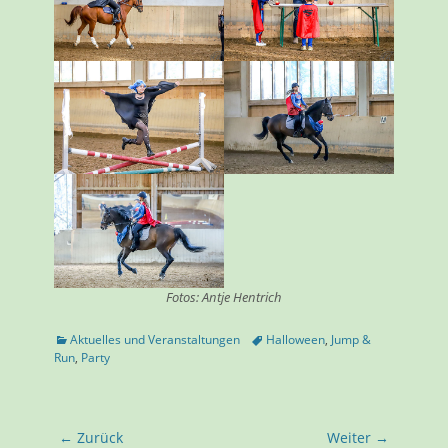
Fotos: Antje Hentrich
Kategorien
Tags
Aktuelles und Veranstaltungen
Halloween
,
Jump &
Run
,
Party
Beitragsnavigation
← Zurück
Weiter →