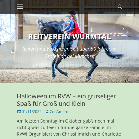
Erstes Menü
Suche
Zum
Inhalt:
REITVEREIN WÜRMTAL
Reiten und Voltigieren seit über 50 Jahren in
Gräfelfing bei München
Halloween im RVW – ein gruseliger
Spaß für Groß und Klein
Veröffentlicht
Autor
01/11/2022
ConAmore
am
Am letzten Sonntag im Oktober gab’s noch mal
richtig was zu feiern für die ganze Familie im
RVW! Organisiert von Chrissi Imrich und Charlotte