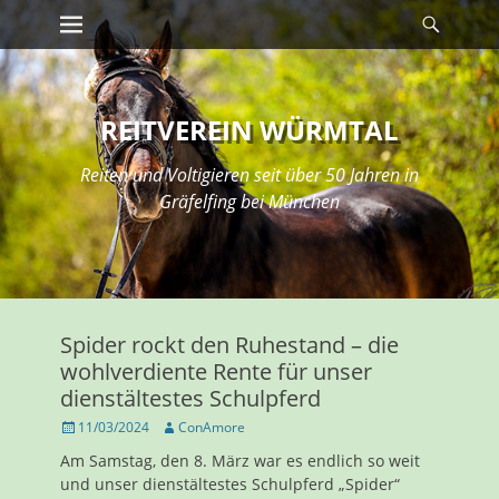
Erstes Menü
Suche
Zum
Inhalt:
REITVEREIN WÜRMTAL
Reiten und Voltigieren seit über 50 Jahren in
Gräfelfing bei München
Spider rockt den Ruhestand – die
wohlverdiente Rente für unser
dienstältestes Schulpferd
Veröffentlicht
Autor
11/03/2024
ConAmore
am
Am Samstag, den 8. März war es endlich so weit
und unser dienstältestes Schulpferd „Spider“