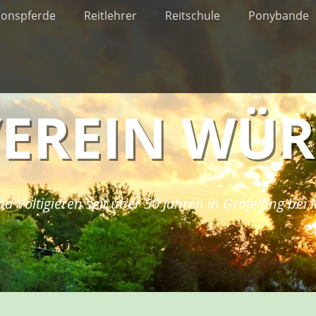
ionspferde
Reitlehrer
Reitschule
Ponybande
VEREIN WÜ
nd Voltigieren seit über 50 Jahren in Gräfelfing be