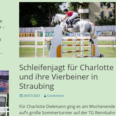
te
r –
t
n…
Schleifenjagt für Charlotte
und ihre Vierbeiner in
Straubing
Veröffentlicht
Autor
29/07/2021
ConAmore
am
Für Charlotte Diekmann ging es am Wochenende
auf’s große Sommerturnier auf der TG Rennbahn