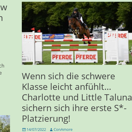
ow
n
ch
e
Wenn sich die schwere
Klasse leicht anfühlt…
Charlotte und Little Talun
sichern sich ihre erste S*-
Platzierung!
Veröffentlicht
Autor
14/07/2022
ConAmore