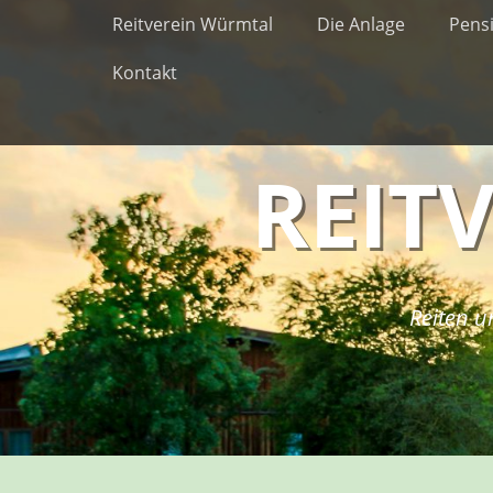
Erstes Menü
Zum
Reitverein Würmtal
Die Anlage
Pens
Inhalt:
Kontakt
REIT
Reiten u