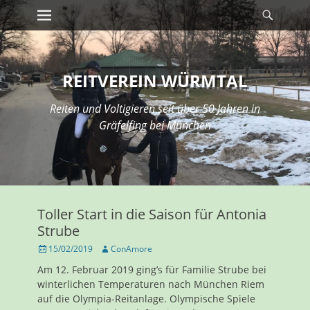
Erstes Menü
Suche
Zum
Inhalt:
REITVEREIN WÜRMTAL
Reiten und Voltigieren seit über 50 Jahren in
Gräfelfing bei München
Toller Start in die Saison für Antonia
Strube
Veröffentlicht
Autor
15/02/2019
ConAmore
am
Am 12. Februar 2019 ging’s für Familie Strube bei
winterlichen Temperaturen nach München Riem
auf die Olympia-Reitanlage. Olympische Spiele